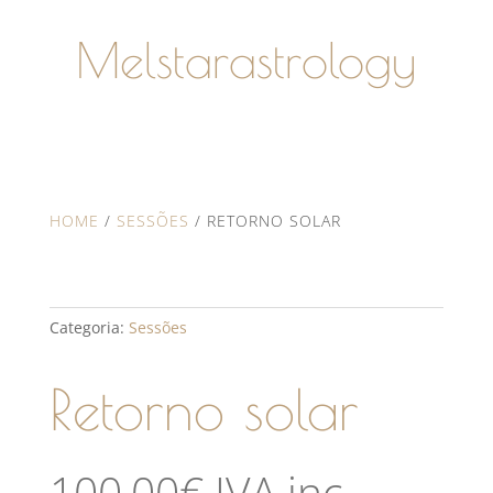
Melstarastrology
HOME
/
SESSÕES
/ RETORNO SOLAR
Categoria:
Sessões
Retorno solar
100,00
€
IVA inc.