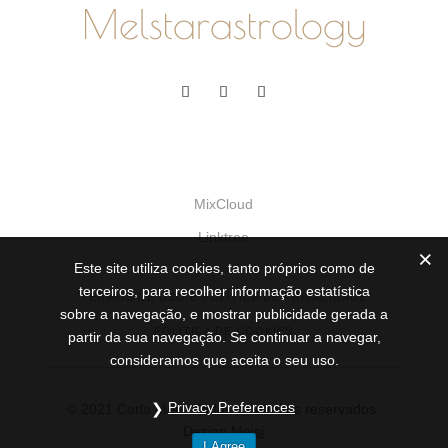
Melstarastrology
MixCloud
Linktree
Este site utiliza cookies, tanto próprios como de
terceiros, para recolher informação estatística
TERMOS DE USO E POLITICA DE PRIVACIDADE
sobre a navegação, e mostrar publicidade gerada a
POLITICA DE COOKIES
partir da sua navegação. Se continuar a navegar,
consideramos que aceita o seu uso.
Privacy Preferences
© 2021 Carla Melfe.Todos os direitos reservados.
Design
Meisi
I Agree