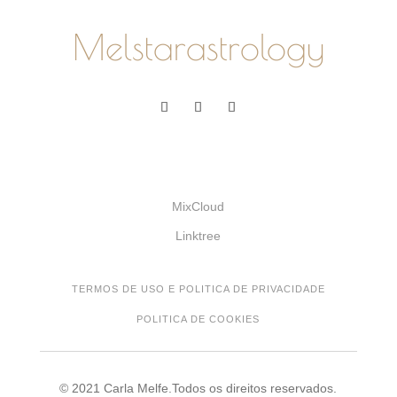
Melstarastrology
MixCloud
Linktree
TERMOS DE USO E POLITICA DE PRIVACIDADE
POLITICA DE COOKIES
© 2021 Carla Melfe.Todos os direitos reservados.