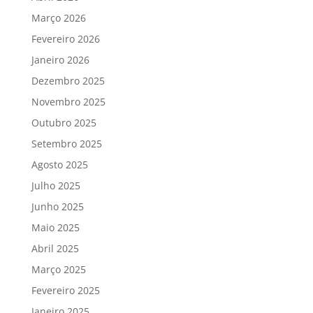
Março 2026
Fevereiro 2026
Janeiro 2026
Dezembro 2025
Novembro 2025
Outubro 2025
Setembro 2025
Agosto 2025
Julho 2025
Junho 2025
Maio 2025
Abril 2025
Março 2025
Fevereiro 2025
Janeiro 2025