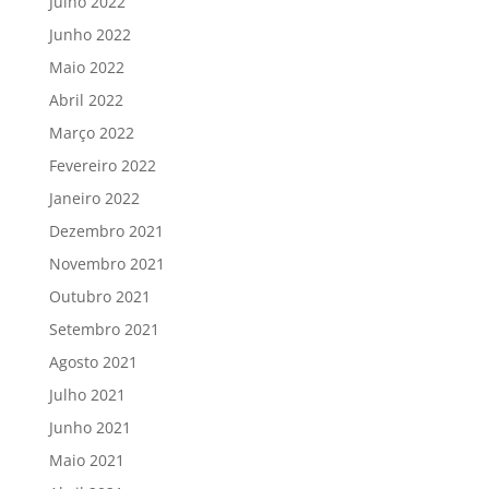
Julho 2022
Junho 2022
Maio 2022
Abril 2022
Março 2022
Fevereiro 2022
Janeiro 2022
Dezembro 2021
Novembro 2021
Outubro 2021
Setembro 2021
Agosto 2021
Julho 2021
Junho 2021
Maio 2021