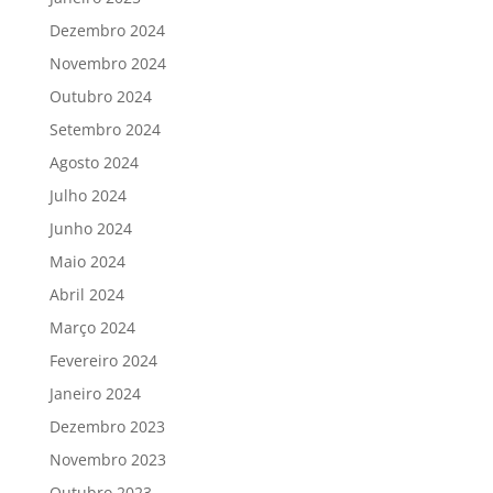
Dezembro 2024
Novembro 2024
Outubro 2024
Setembro 2024
Agosto 2024
Julho 2024
Junho 2024
Maio 2024
Abril 2024
Março 2024
Fevereiro 2024
Janeiro 2024
Dezembro 2023
Novembro 2023
Outubro 2023