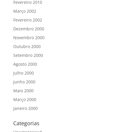
Fevereiro 2010
Março 2002
Fevereiro 2002
Dezembro 2000
Novembro 2000
Outubro 2000
Setembro 2000
Agosto 2000
Julho 2000
Junho 2000
Maio 2000
Março 2000
Janeiro 2000
Categorias