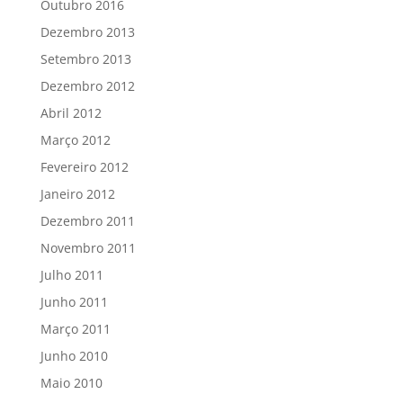
Outubro 2016
Dezembro 2013
Setembro 2013
Dezembro 2012
Abril 2012
Março 2012
Fevereiro 2012
Janeiro 2012
Dezembro 2011
Novembro 2011
Julho 2011
Junho 2011
Março 2011
Junho 2010
Maio 2010