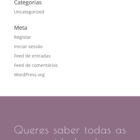
Categorias
Uncategorized
Meta
Registar
Iniciar sessão
Feed de entradas
Feed de comentários
WordPress.org
Queres saber todas as