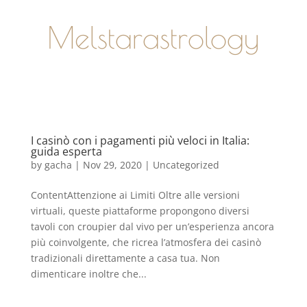
Melstarastrology
I casinò con i pagamenti più veloci in Italia:
guida esperta
by
gacha
|
Nov 29, 2020
|
Uncategorized
ContentAttenzione ai Limiti Oltre alle versioni
virtuali, queste piattaforme propongono diversi
tavoli con croupier dal vivo per un’esperienza ancora
più coinvolgente, che ricrea l’atmosfera dei casinò
tradizionali direttamente a casa tua. Non
dimenticare inoltre che...