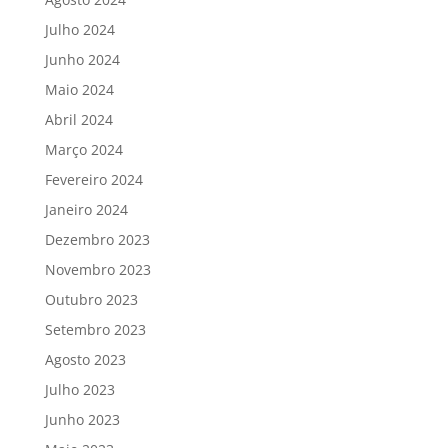
Julho 2024
Junho 2024
Maio 2024
Abril 2024
Março 2024
Fevereiro 2024
Janeiro 2024
Dezembro 2023
Novembro 2023
Outubro 2023
Setembro 2023
Agosto 2023
Julho 2023
Junho 2023