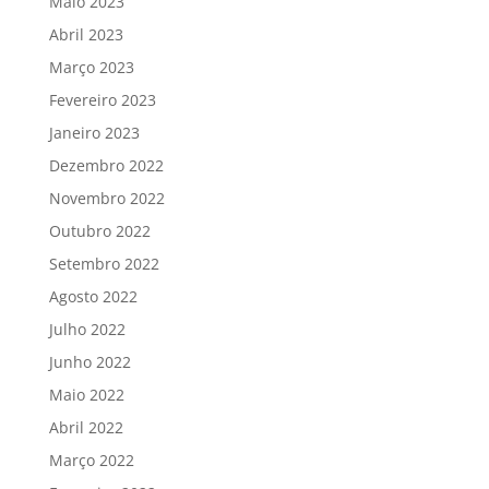
Maio 2023
Abril 2023
Março 2023
Fevereiro 2023
Janeiro 2023
Dezembro 2022
Novembro 2022
Outubro 2022
Setembro 2022
Agosto 2022
Julho 2022
Junho 2022
Maio 2022
Abril 2022
Março 2022