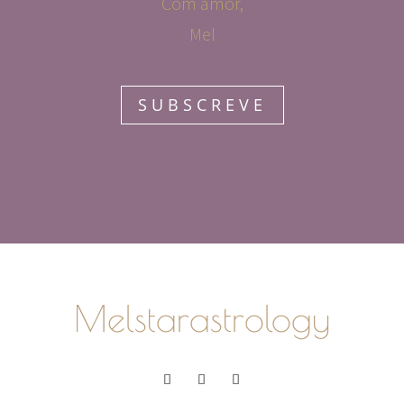
Com amor,
Mel
SUBSCREVE
Melstarastrology