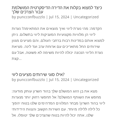
כיצד למצוא בקלות את הדירה הדיסקרטית המושלמת
עבור הצרכים שלך
by
puncconfbuzzlo
|
Jul 15, 2024
|
Uncategorized
הקדמה: מהי נערת ליווי ואיך מוצאים את המתאימה? נערות
ליווי הן מלוויות מקצועיות המעניקות ליווי בתשלום. ניתן
למצוא אותם במדינות רבות ברחבי העולם, והם מציעים מגוון
שירותים החל מתאריכים עם ארוחת ערב ועד לינה. מציאת
נערת הליווי הנכונה יכולה להיות משימה לא פשוטה, אבל עם
קצת...
אילו סוגי שירותים מציעים ליווי?
by
puncconfbuzzlo
|
Jul 15, 2024
|
Uncategorized
מצא את בן הזוג המושלם שלך בהוד השרון עותק מודעה:
מחפש את השותף המושלם? אל תחפשי רחוק יותר מנערות
ליווי בהוד השרון! מבחר המלווים המדהימים שלנו בטוח יהפוך
כל לילה ללילה מיוחד. עם השירות הקשוב והצוות הידידותי
שלנו, אתה יכול להיות בטוח שהצרכים שלך יטופלו. אל