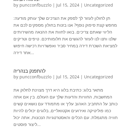
by
puncconfbuzzlo
|
Jul 15, 2024
|
Uncategorized
תן לחולון לעזור לך לספק את הצרכים שלך עותק מודעה:
מחפש קצת סיפוק נוסף? אנו בזנות בחולון מספקים לכם את
הליווי שאתם צריכים. בואו לחוות את ההנאה מהשירותים
שלנו ותנו לנו לעזור להגשים את חלומותיכם. טיפים וטריקים
למציאת השכרת דירה במחיר סביר ואפשרויות רכישה חיפוש
אחר דירה...
להתפנק בנהריה
by
puncconfbuzzlo
|
Jul 15, 2024
|
Uncategorized
מתאר בלוג: כתיבת בלוג היא דרך מצוינת לחלוק את
המחשבות, החוויות והדעות שלך עם העולם. בין אם אתה
כותב על התחביב האהוב עליך או מתמודד עם נושאים קשים
כמו פוליטיקה ואירועים אקטואליים, בלוגים יכולים להיות
חוויה מתגמלת. עם הכלים והאסטרטגיות הנכונות, אתה יכול
ליצור פוסטים...